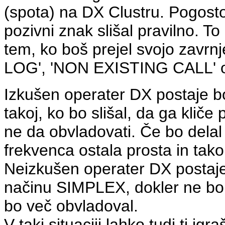
(spota) na DX Clustru. Pogosto
pozivni znak
slišal pravilno. T
tem, ko boš prejel svojo zavrn
LOG', 'NON EXISTING CALL' 
Izkušen operater DX postaje b
takoj, ko bo slišal, da ga kliče
ne da obvladovati. Če bo dela
frekvenca ostala prosta in tako 
Neizkušen operater DX postaje 
načinu SIMPLEX, dokler ne bo o
bo več obvladoval.
V taki situaciji
lahko
tudi ti ig