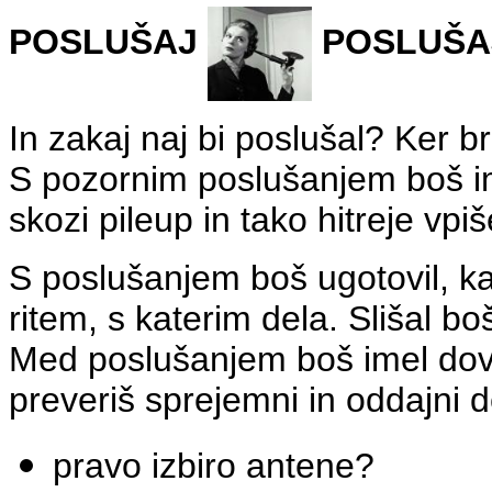
POSLUŠAJ
POSLUŠA
In zakaj naj bi poslušal? Ker 
S pozornim poslušanjem boš im
skozi pileup in tako hitreje vp
S poslušanjem boš ugotovil, k
ritem, s katerim dela. Slišal b
Med poslušanjem boš imel dovo
preveriš sprejemni in oddajni d
pravo izbiro antene?