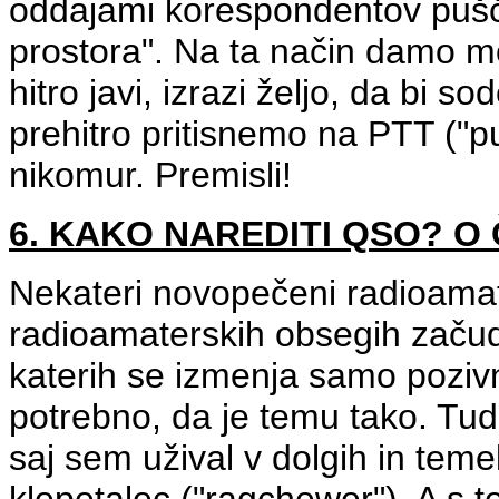
oddajami korespondentov
puš
prostora". Na ta način damo 
hitro javi, izrazi željo, da bi s
prehitro pritisnemo na PTT ("p
nikomur. Premisli!
6. KAKO NAREDITI QSO? 
Nekateri novopečeni radioamater
radioamaterskih obsegih začu
katerih se izmenja samo pozivn
potrebno, da je temu tako. Tud
saj sem užival v dolgih in temel