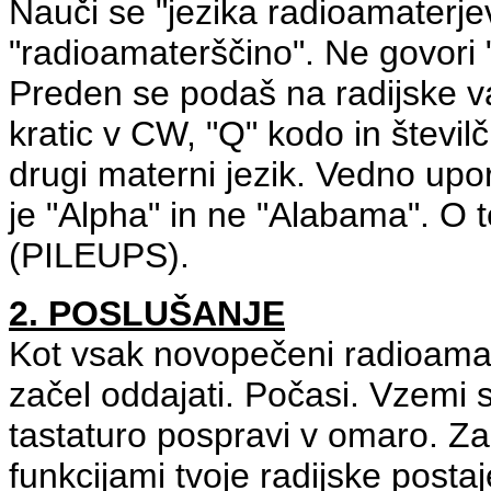
Nauči se "jezika radioamaterje
"radioamaterščino". Ne govori "
Preden se podaš na radijske v
kratic v CW, "Q" kodo in številč
drugi materni jezik. Vedno upor
je "Alpha" in ne "Alabama". O 
(PILEUPS).
2. POSLUŠANJE
Kot vsak novopečeni radioamate
začel oddajati. Počasi. Vzemi si
tastaturo
pospravi
v omaro
. Z
funkcijami tvoje radijske post