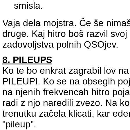
smisla.
Vaja dela mojstra. Če še nimaš
druge. Kaj hitro boš razvil svoj
zadovoljstva polnih QSOjev.
8. PILEUPS
Ko te bo enkrat zagrabil lov n
PILEUPI. Ko se na obsegih poj
na njenih frekvencah hitro poja
radi z njo naredili zvezo. Na
trenutku
začela klicati, kar e
"pileup".