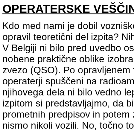
OPERATERSKE VEŠČI
Kdo med nami je dobil vozniško
opravil teoretični del izpita? Ni
V Belgiji ni bilo pred uvedbo
nobene praktične oblike izobra
zvezo (QSO). Po opravljenem t
operaterji spuščeni na radioa
njihovega dela ni bilo vedno lep
izpitom si predstavljajmo, da bi
prometnih predpisov in potem z
nismo nikoli vozili. No, točno