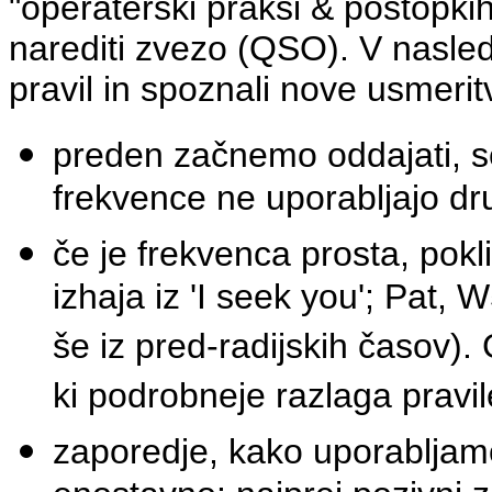
"operaterski praksi & postopkih
narediti zvezo (QSO). V nasled
pravil in spoznali nove usmerit
preden začnemo oddajati, 
frekvence ne uporabljajo dr
če je frekvenca prosta, pokl
izhaja iz 'I seek you'; Pat
še iz pred-radijskih časov).
ki podrobneje razlaga pravi
zaporedje, kako uporabljam