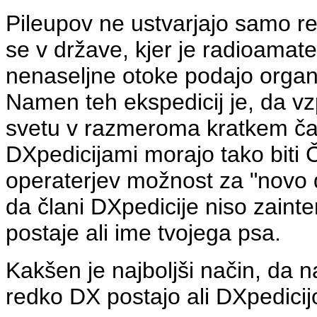
Pileupov ne ustvarjajo samo r
se v države, kjer je radioamater
nenaseljne otoke podajo organi
Namen teh ekspedicij je, da v
svetu v razmeroma kratkem čas
DXpedicijami morajo tako bit
operaterjev
možnost za "novo d
da člani DXpedicije niso zainte
postaje ali ime tvojega psa.
Kakšen je najboljši način, da n
redko DX postajo ali DXpedicij