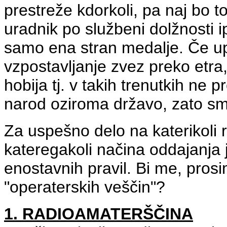
prestreže kdorkoli, pa naj bo t
uradnik po službeni dolžnosti i
samo ena stran medalje. Če u
vzpostavljanje zvez preko etra,
hobija tj. v takih trenutkih ne
narod oziroma državo, zato smo
Za uspešno delo na katerikoli 
kateregakoli načina oddajanja 
enostavnih pravil. Bi me, prosi
"operaterskih veščin"?
1. RADIOAMATERŠČINA