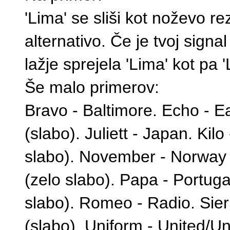
'Lima' se sliši kot noževo re
alternativo. Če je tvoj signa
lažje sprejela 'Lima' kot pa 
Še malo primerov:
Bravo - Baltimore. Echo - Ea
(slabo). Juliett - Japan. Kil
slabo). November - Norway 
(zelo slabo). Papa - Portuga
slabo). Romeo - Radio. Sier
(slabo). Uniform - United/Un