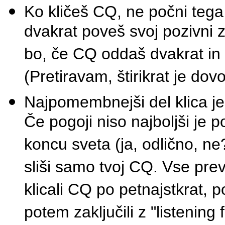
Ko kličeš CQ, ne počni tega
dvakrat poveš svoj pozivni 
bo, če CQ oddaš dvakrat in 
(Pretiravam, štirikrat je dovol
Najpomembnejši del klica je 
Če pogoji niso najboljši j
koncu sveta (ja, odlično, ne
sliši samo tvoj CQ. Vse prev
klicali CQ po petnajstkrat, p
potem zaključili z "listenin