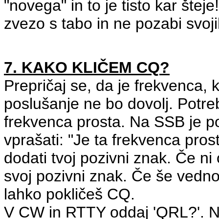
"novega" in to je tisto kar št
zvezo s tabo in ne pozabi svoji
7. KAKO KLIČEM CQ?
Prepričaj se, da je frekvenca, k
poslušanje ne bo dovolj. Potr
frekvenca prosta. Na SSB je 
vprašati: "Je ta frekvenca prost
dodati tvoj pozivni znak. Če ni
svoj pozivni znak. Če še vedno 
lahko pokličeš CQ.
V CW in RTTY oddaj 'QRL?'. Ne