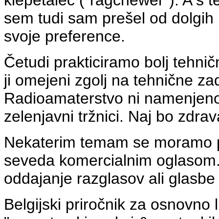
klepetalec ("ragchewer"). A s 
sem tudi sam prešel od dolgih
svoje preference.
Četudi prakticiramo bolj tehni
ji omejeni zgolj na tehnične z
Radioamaterstvo ni namenjeno 
zelenjavni tržnici. Naj bo zdra
Nekaterim temam se moramo pa v
seveda komercialnim oglasom.
oddajanje razglasov ali glasbe v
Belgijski priročnik za osnovno 