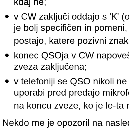
kdaj ne;
v CW zaključi oddajo s 'K' (o
je bolj specifičen in pomeni
postajo, katere pozivni znak
konec QSOja v CW napoveš s
zveza zaključena;
v telefoniji se QSO nikoli ne 
uporabi pred predajo mikro
na koncu zveze, ko je le-ta
Nekdo me je opozoril na nasled