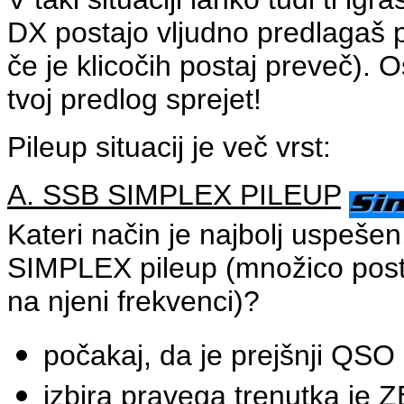
DX postajo vljudno predlagaš 
če je klicočih postaj preveč). O
tvoj predlog sprejet!
Pileup situacij je več vrst:
A. SSB SIMPLEX PILEUP
Kateri način je najbolj uspešen
SIMPLEX pileup (množico postaj
na njeni frekvenci)?
počakaj, da je prejšnji QSO 
izbira pravega trenutka je