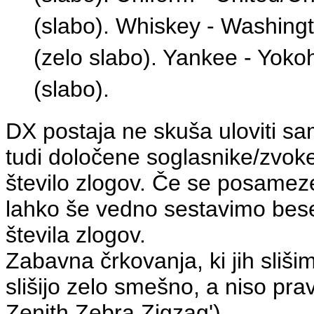
(slabo). Whiskey - Washingt
(zelo slabo). Yankee - Yoko
(slabo).
DX postaja ne skuša uloviti s
tudi določene soglasnike/zvok
število zlogov. Če se posameze
lahko še vedno sestavimo besed
števila zlogov.
Zabavna črkovanja, ki jih sliš
slišijo zelo smešno, a niso pra
Zenith Zebra Zigzag').