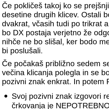
Če pokličeš takoj ko se prejšnj
desetine drugih klicev. Ostali 
dvakrat, včasih tudi po trikrat 
bo DX postaja verjetno že odg
nihče ne bo slišal, ker bodo me
bi poslušali.
Če počakaš približno sedem se
večina klicanja polegla in se b
pozivni znak enkrat. In pote
Svoj pozivni znak izgovori r
črkovanja je NEPOTREBNO