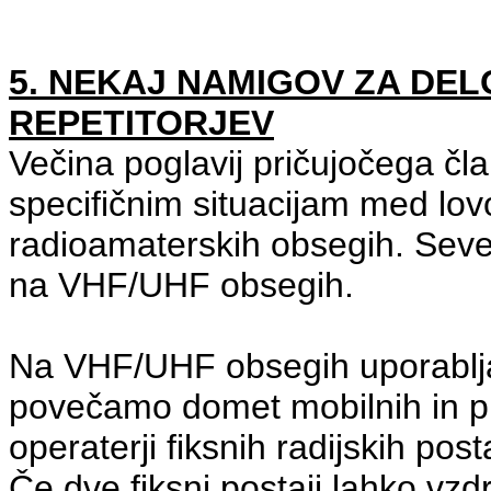
5. NEKAJ NAMIGOV ZA DEL
REPETITORJEV
Večina poglavij pričujočega č
specifičnim situacijam med lo
radioamaterskih obsegih. Seve
na VHF/UHF obsegih.
Na VHF/UHF obsegih uporablja
povečamo domet mobilnih in pre
operaterji fiksnih radijskih pos
Če dve fiksni postaji lahko vz