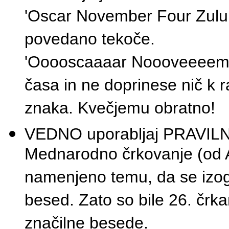
'Oscar November Four Zulu Zu
povedano tekoče.
'Ooooscaaaar Noooveeeembe
časa in ne doprinese nič k r
znaka. Kvečjemu obratno!
VEDNO uporabljaj PRAVILNO 
Mednarodno črkovanje (od A
namenjeno temu, da se izog
besed. Zato so bile 26. č
značilne besede.