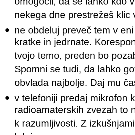
omogočil, da se lahko kdo v
nekega dne prestrežeš klic v 
ne obdeluj preveč tem v eni 
kratke in jedrnate. Korespo
tvojo temo, preden bo pozab
Spomni se tudi, da lahko go
obvlada najbolje. Daj mu ča
v telefoniji predaj mikrofon k
radioamaterskih zvezah to n
k razumljivosti. Z izkušnjam