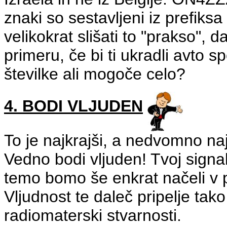
znaki so sestavljeni iz prefiksa
velikokrat slišati to "prakso", d
primeru, če bi ti ukradli avto sp
številke ali mogoče celo?
4. BODI VLJUDEN
To je najkrajši, a nedvomno n
Vedno bodi vljuden! Tvoj signal
temo bomo še enkrat načeli v po
Vljudnost te daleč pripelje tako
radiomaterski stvarnosti.