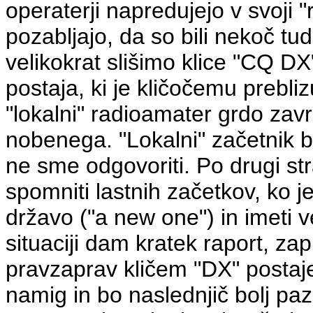
operaterji napredujejo v svoji "
pozabljajo, da so
bili
nekoč tud
velikokrat slišimo klice "CQ DX
postaja, ki je kličočemu prebliz
"lokalni" radioamater grdo zav
nobenega. "Lokalni" začetnik b
ne sme odgovoriti. Po drugi str
spomniti lastnih začetkov, ko je
državo ("a new one") in imeti 
situaciji dam kratek raport, z
pravzaprav kličem "DX" postaj
namig in bo naslednjič bolj pazl