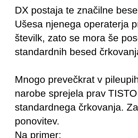
DX postaja te značilne besede
Ušesa njenega operaterja p
številk, zato se mora še po
standardnih besed črkovanja
Mnogo prevečkrat v pileupi
narobe sprejela prav TISTO 
standardnega črkovanja. Zat
ponovitev.
Na primer: